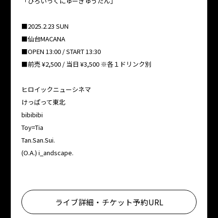
「ひろいっくにゅーぎゅうたん」
■2025.2.23 SUN
■仙台MACANA
■OPEN 13:00 / START 13:30
■前売 ¥2,500 / 当日 ¥3,500 ※各１ドリンク別
ヒロイックニューシネマ
けっぱって東北
bibibibi
Toy=Tia
Tan.San.Sui.
(O.A.) i_andscape.
ライブ詳細・チケット予約URL