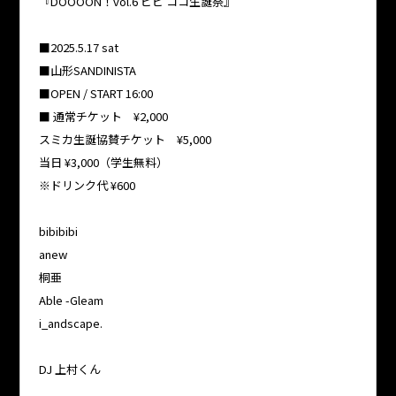
『DOOOON！vol.6 ビビ ココ生誕祭』
■2025.5.17 sat
■山形SANDINISTA
■OPEN / START 16:00
■ 通常チケット ¥2,000
スミカ生誕協賛チケット ¥5,000
当日 ¥3,000（学生無料）
※ドリンク代 ¥600
bibibibi
anew
桐亜
Able -Gleam
i_andscape.
DJ 上村くん