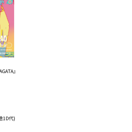
MAGATA』
途1D代)