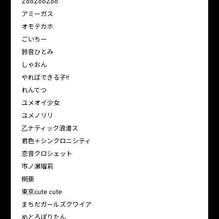
ZooZooZoo
アミーガス
オモテカホ
ごいちー
鈴音ひとみ
しゃおん
やればできる子!!
れんてつ
ユメオイ少女
ユメノリリ
乙ナティック浪漫ス
君色＋シンクロニシティ
恋音クロシェット
市ノ瀬瑠莉
桐亜
東京cute cute
まちだガールズクワイア
めとろぽりたん