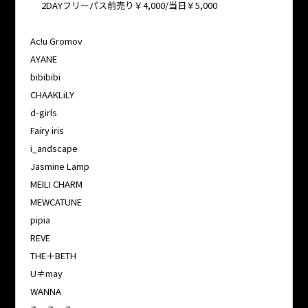
2DAYフリーパス前売り￥4,000/当日￥5,000
Ac!u Gromov
AYANE
bibibibi
CHAAKLiLY
d-girls
Fairy iris
i_andscape
Jasmine Lamp
MEILI CHARM
MEWCATUNE
pipia
REVE
THE＋BETH
U≠may
WANNA