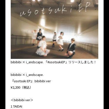
bibibibi × i_andscape. 「#usotsukiEP」リリースしました！
bibibibi × i_andscape.
『usotsuki EP』 bibibibi ver
¥2,200（税込）
＜bibibibi ver＞
1 TAIDAI