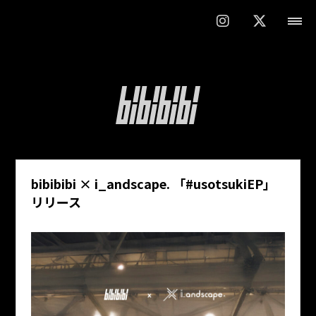
bibibibi × i_andscape. 「#usotsukiEP」
リリース