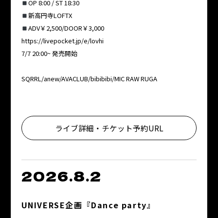
OP 8:00 / ST 18:30
新高円寺LOFTX
ADV￥2,500/DOOR￥3,000
https://livepocket.jp/e/lovhi
7/7 20:00~ 発売開始
SQRRL/anew/AVACLUB/bibibibi/MIC RAW RUGA
ライブ詳細・チケット予約URL
2026.8.2
UNIVERSE企画『Dance party』