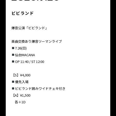
ビビランド
爆音公演「ビビランド」
楽曲交換あり爆音ツーマンライブ
7.26(日)
仙台MACANA
OP 11:40 / ST 12:00
【S】¥4,000
優先入場
ビビランド囲みワイドチェキ付き
【A】¥1,500
各＋1D